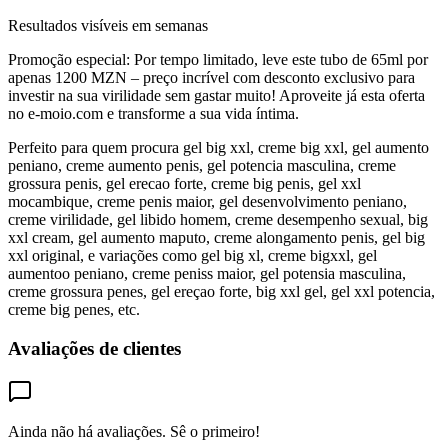
Resultados visíveis em semanas
Promoção especial: Por tempo limitado, leve este tubo de 65ml por
apenas 1200 MZN – preço incrível com desconto exclusivo para
investir na sua virilidade sem gastar muito! Aproveite já esta oferta
no e-moio.com e transforme a sua vida íntima.
Perfeito para quem procura gel big xxl, creme big xxl, gel aumento
peniano, creme aumento penis, gel potencia masculina, creme
grossura penis, gel erecao forte, creme big penis, gel xxl
mocambique, creme penis maior, gel desenvolvimento peniano,
creme virilidade, gel libido homem, creme desempenho sexual, big
xxl cream, gel aumento maputo, creme alongamento penis, gel big
xxl original, e variações como gel big xl, creme bigxxl, gel
aumentoo peniano, creme peniss maior, gel potensia masculina,
creme grossura penes, gel ereçao forte, big xxl gel, gel xxl potencia,
creme big penes, etc.
Avaliações de clientes
Ainda não há avaliações. Sê o primeiro!