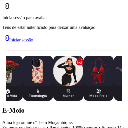
Inicia sessão para avaliar
Tens de estar autenticado para deixar uma avaliação.
Iniciar sessão
🏠
📱
👗
🏖️
asa e Vida
Tecnologia
Mulher
Moda Praia
Ho
E-Moio
A tua loja online nº 1 em Moçambique.
Entregas em todo o país • Pagamentos 100% seguros • Suporte 24h