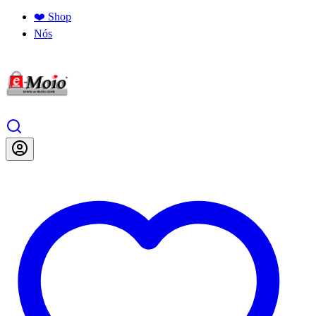
❤️ Shop
Nós