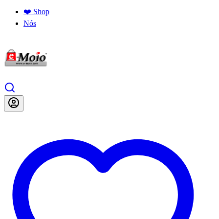
❤️ Shop
Nós