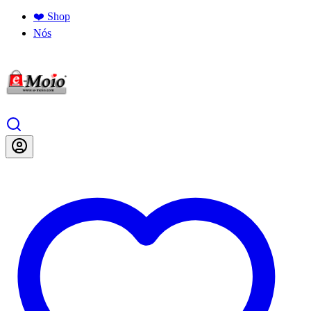
❤️ Shop
Nós