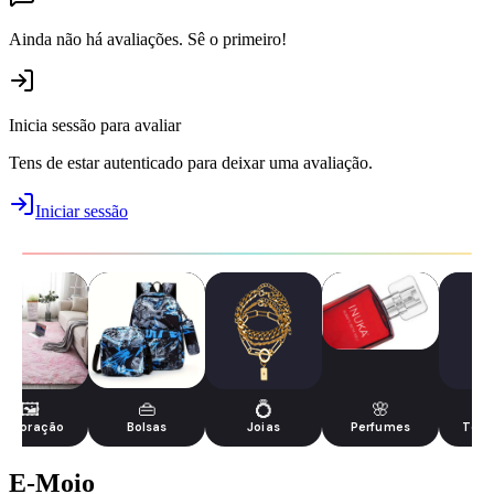
Ainda não há avaliações. Sê o primeiro!
Inicia sessão para avaliar
Tens de estar autenticado para deixar uma avaliação.
Iniciar sessão
🖼️
👜
💍
🌸
Decoração
Bolsas
Joias
Perfumes
Tecn
E-Moio