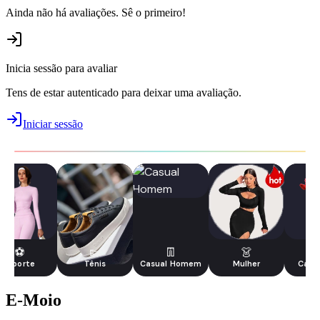
Ainda não há avaliações. Sê o primeiro!
Inicia sessão para avaliar
Tens de estar autenticado para deixar uma avaliação.
Iniciar sessão
⚽
👟
👖
👗
Esporte
Tênis
Casual Homem
Mulher
Casa 
E-Moio