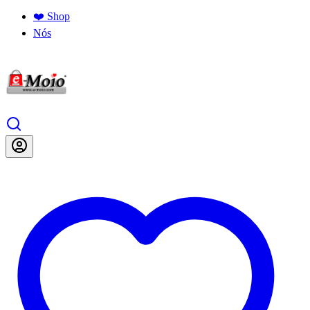
❤️ Shop
Nós