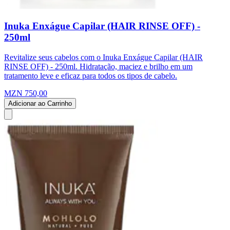
Inuka Enxágue Capilar (HAIR RINSE OFF) -
250ml
Revitalize seus cabelos com o Inuka Enxágue Capilar (HAIR
RINSE OFF) - 250ml. Hidratação, maciez e brilho em um
tratamento leve e eficaz para todos os tipos de cabelo.
MZN 750,00
Adicionar ao Carrinho