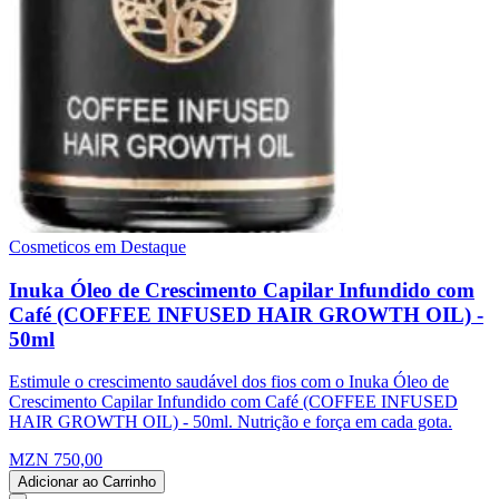
Cosmeticos em Destaque
Inuka Óleo de Crescimento Capilar Infundido com
Café (COFFEE INFUSED HAIR GROWTH OIL) -
50ml
Estimule o crescimento saudável dos fios com o Inuka Óleo de
Crescimento Capilar Infundido com Café (COFFEE INFUSED
HAIR GROWTH OIL) - 50ml. Nutrição e força em cada gota.
MZN 750,00
Adicionar ao Carrinho