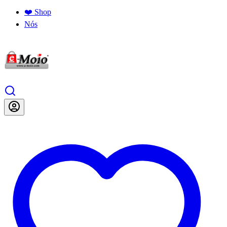
❤️ Shop
Nós