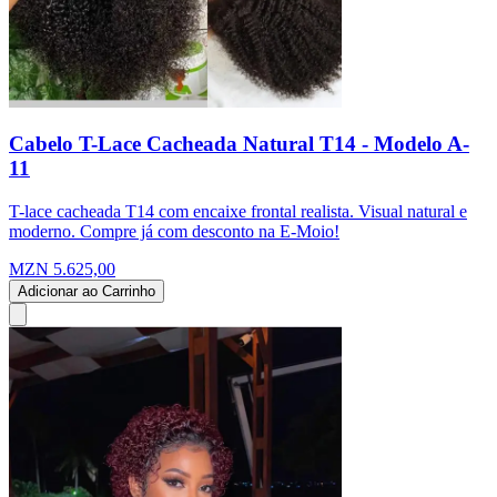
Cabelo T-Lace Cacheada Natural T14 - Modelo A-
11
T-lace cacheada T14 com encaixe frontal realista. Visual natural e
moderno. Compre já com desconto na E-Moio!
MZN 5.625,00
Adicionar ao Carrinho