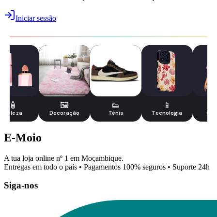
Iniciar sessão
🧴
🖼️
👟
📱
Beleza
Decoração
Tênis
Tecnologia
Cri
E-Moio
A tua loja online nº 1 em Moçambique.
Entregas em todo o país • Pagamentos 100% seguros • Suporte 24h
Siga-nos