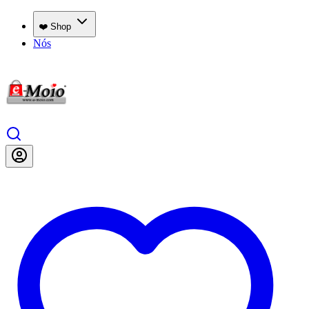
❤️ Shop
Nós