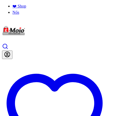
❤️ Shop
Nós