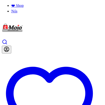
❤️ Shop
Nós