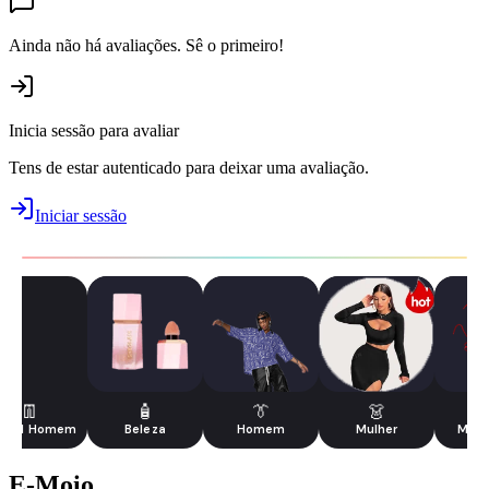
Ainda não há avaliações. Sê o primeiro!
Inicia sessão para avaliar
Tens de estar autenticado para deixar uma avaliação.
Iniciar sessão
👖
🧴
👔
👗

sual Homem
Beleza
Homem
Mulher
Moda
E-Moio