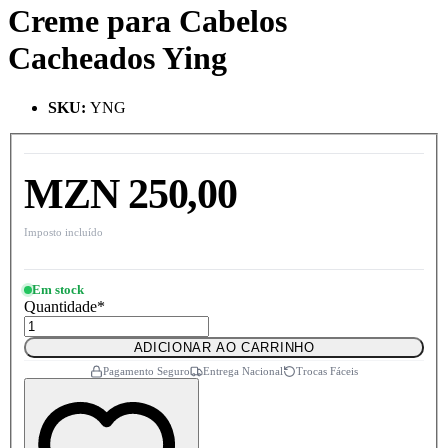
Creme para Cabelos
Cacheados Ying
SKU
:
YNG
MZN 250,00
Imposto incluído
Em stock
Quantidade
*
ADICIONAR AO CARRINHO
Pagamento Seguro
Entrega Nacional
Trocas Fáceis