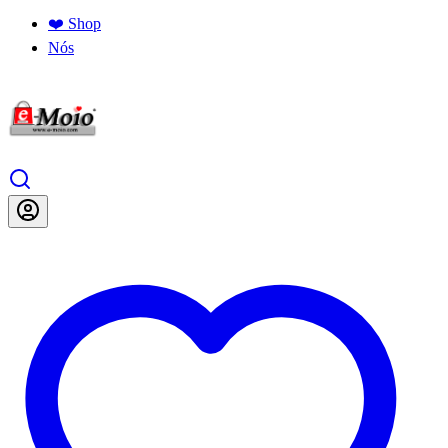
❤️ Shop
Nós