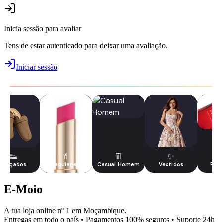
Inicia sessão para avaliar
Tens de estar autenticado para deixar uma avaliação.
Iniciar sessão
👟
💄
👖
✨
Calçados
Maquiagem
Casual Homem
Vestidos
Per
E-Moio
A tua loja online nº 1 em Moçambique.
Entregas em todo o país • Pagamentos 100% seguros • Suporte 24h