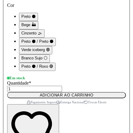
Cor
Preto ⚫
Bege 🏜️
Cinzento 🌫️
Preto ⚫ / Preto ⚫
Verde iceberg 🟢
Branco Sujo ⚪
Preto ⚫ / Roxo 🟣
Em stock
Quantidade
*
ADICIONAR AO CARRINHO
Pagamento Seguro
Entrega Nacional
Trocas Fáceis