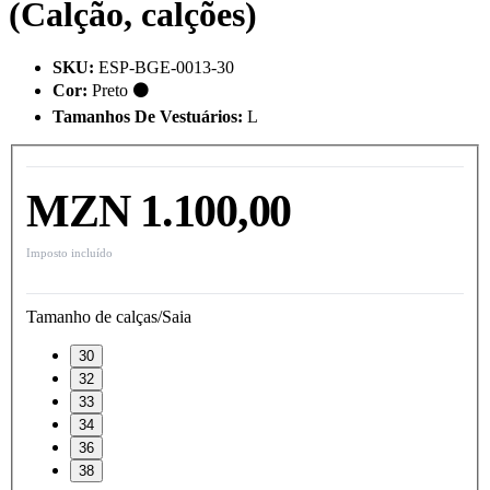
(Calção, calções)
SKU
:
ESP-BGE-0013-30
Cor
:
Preto ⚫
Tamanhos De Vestuários
:
L
MZN 1.100,00
Imposto incluído
Tamanho de calças/Saia
30
32
33
34
36
38