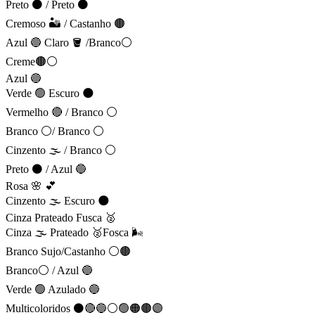
Preto ⚫ / Preto ⚫
Cremoso 🏜️ / Castanho 🟤
Azul 🔵 Claro 🪣 /Branco⚪
Creme🟤⚪
Azul 🔵
Verde 🟢 Escuro 🌑
Vermelho 🔴 / Branco ⚪
Branco ⚪/ Branco ⚪
Cinzento 🌫️ / Branco ⚪
Preto ⚫ / Azul 🔵
Rosa 🌸 💕
Cinzento 🌫️ Escuro 🌑
Cinza Prateado Fusca 🥈
Cinza 🌫️ Prateado 🥈Fosca 🌬️
Branco Sujo/Castanho ⚪🟤
Branco⚪ / Azul 🔵
Verde 🟢 Azulado 🔵
Multicoloridos ⚫🔴🔵⚪🟢🟠🟤🟣