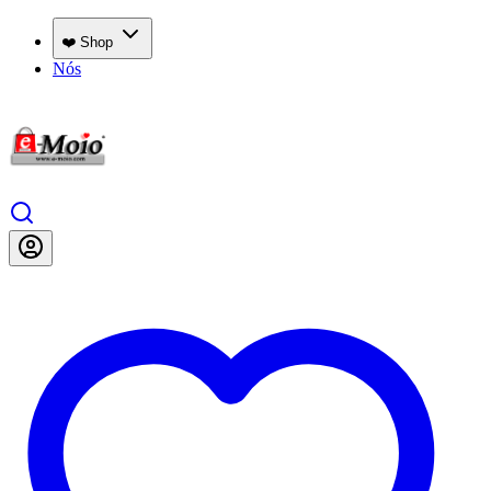
❤️ Shop
Nós