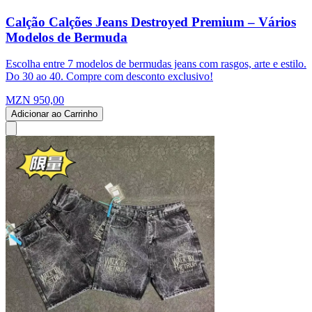
Calção Calções Jeans Destroyed Premium – Vários
Modelos de Bermuda
Escolha entre 7 modelos de bermudas jeans com rasgos, arte e estilo.
Do 30 ao 40. Compre com desconto exclusivo!
MZN 950,00
Adicionar ao Carrinho