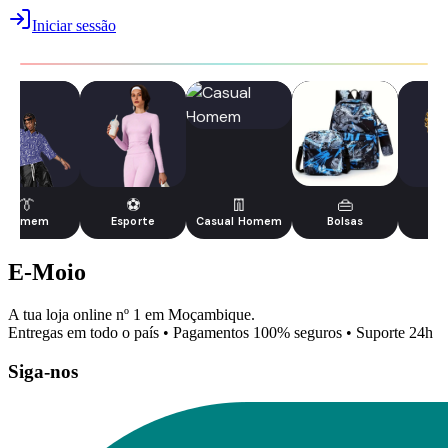
Iniciar sessão
👔
⚽
👖
👜
Homem
Esporte
Casual Homem
Bolsas
J
E-Moio
A tua loja online nº 1 em Moçambique.
Entregas em todo o país • Pagamentos 100% seguros • Suporte 24h
Siga-nos