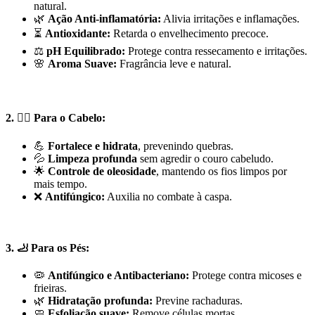
natural.
🌿
Ação Anti-inflamatória:
Alivia irritações e inflamações.
⏳
Antioxidante:
Retarda o envelhecimento precoce.
⚖️
pH Equilibrado:
Protege contra ressecamento e irritações.
🌸
Aroma Suave:
Fragrância leve e natural.
2. 💁‍♀️
Para o Cabelo:
💪
Fortalece e hidrata
, prevenindo quebras.
💦
Limpeza profunda
sem agredir o couro cabeludo.
🌟
Controle de oleosidade
, mantendo os fios limpos por
mais tempo.
❌
Antifúngico:
Auxilia no combate à caspa.
3. 🦶
Para os Pés:
🦠
Antifúngico e Antibacteriano:
Protege contra micoses e
frieiras.
🌿
Hidratação profunda:
Previne rachaduras.
🧼
Esfoliação suave:
Remove células mortas.