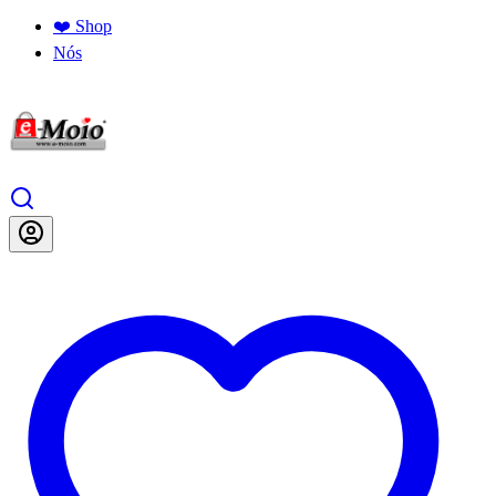
❤️ Shop
Nós