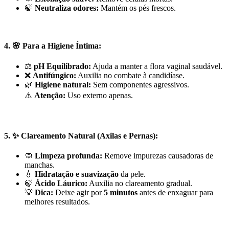
🍃
Neutraliza odores:
Mantém os pés frescos.
4. 🌸
Para a Higiene Íntima:
⚖️
pH Equilibrado:
Ajuda a manter a flora vaginal saudável.
❌
Antifúngico:
Auxilia no combate à candidíase.
🌿
Higiene natural:
Sem componentes agressivos.
⚠️
Atenção:
Uso externo apenas.
5. ✨
Clareamento Natural (Axilas e Pernas):
🧼
Limpeza profunda:
Remove impurezas causadoras de
manchas.
💧
Hidratação e suavização
da pele.
🍃
Ácido Láurico:
Auxilia no clareamento gradual.
💡
Dica:
Deixe agir por
5 minutos
antes de enxaguar para
melhores resultados.