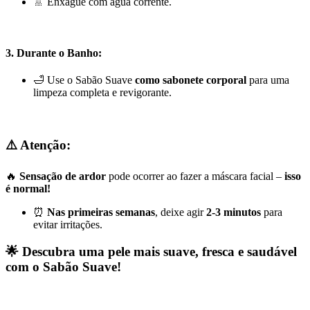
🚿 Enxágue com água corrente.
3.
Durante o Banho:
🛁 Use o Sabão Suave
como sabonete corporal
para uma
limpeza completa e revigorante.
⚠️
Atenção:
🔥
Sensação de ardor
pode ocorrer ao fazer a máscara facial –
isso
é normal!
⏰
Nas primeiras semanas
, deixe agir
2-3 minutos
para
evitar irritações.
🌟
Descubra uma pele mais suave, fresca e saudável
com o Sabão Suave!