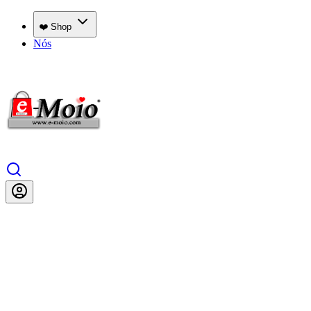
❤️ Shop
Nós