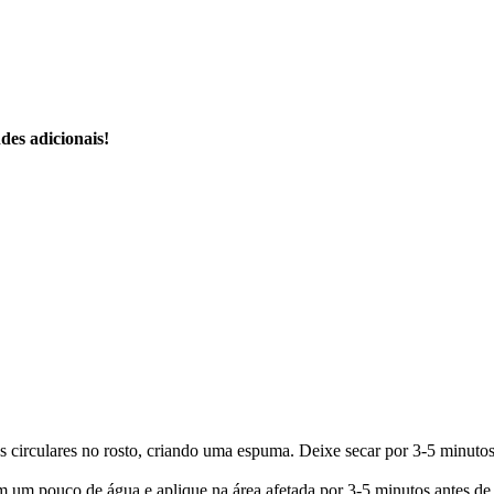
des adicionais!
irculares no rosto, criando uma espuma. Deixe secar por 3-5 minutos (
um pouco de água e aplique na área afetada por 3-5 minutos antes de 