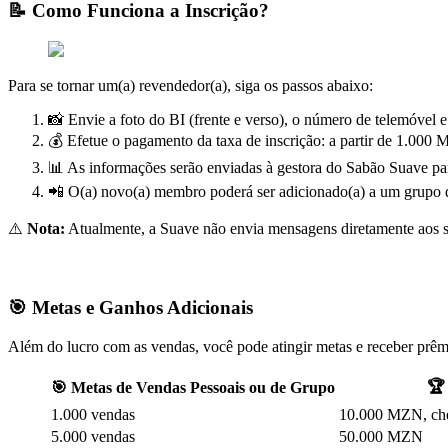
📝 Como Funciona a Inscrição?
Para se tornar um(a) revendedor(a), siga os passos abaixo:
📸 Envie a foto do BI (frente e verso), o número de telemóvel e
💰 Efetue o pagamento da taxa de inscrição: a partir de 1.000 
📊 As informações serão enviadas à gestora do Sabão Suave par
📲 O(a) novo(a) membro poderá ser adicionado(a) a um grupo de
⚠️
Nota:
Atualmente, a Suave não envia mensagens diretamente aos só
🎯 Metas e Ganhos Adicionais
Além do lucro com as vendas, você pode atingir metas e receber prêm
🏆
🎯 Metas de Vendas Pessoais ou de Grupo
1.000 vendas
10.000 MZN, che
5.000 vendas
50.000 MZN