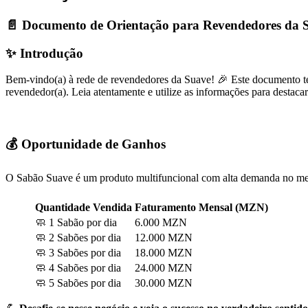
📄 Documento de Orientação para Revendedores da 
✨ Introdução
Bem-vindo(a) à rede de revendedores da Suave! 🎉 Este documento tem
revendedor(a). Leia atentamente e utilize as informações para destaca
💰 Oportunidade de Ganhos
O Sabão Suave é um produto multifuncional com alta demanda no merc
Quantidade Vendida
Faturamento Mensal (MZN)
🧼 1 Sabão por dia
6.000 MZN
🧼 2 Sabões por dia
12.000 MZN
🧼 3 Sabões por dia
18.000 MZN
🧼 4 Sabões por dia
24.000 MZN
🧼 5 Sabões por dia
30.000 MZN