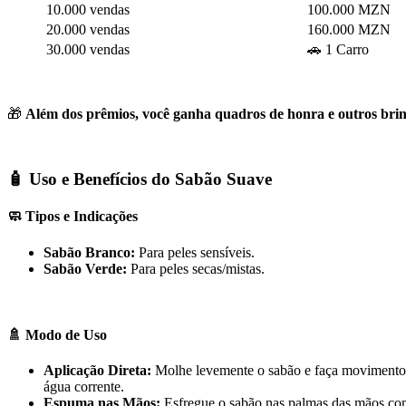
10.000 vendas
100.000 MZN
20.000 vendas
160.000 MZN
30.000 vendas
🚗 1 Carro
🎁
Além dos prêmios, você ganha quadros de honra e outros brin
🧴 Uso e Benefícios do Sabão Suave
🧼 Tipos e Indicações
Sabão Branco:
Para peles sensíveis.
Sabão Verde:
Para peles secas/mistas.
🚿 Modo de Uso
Aplicação Direta:
Molhe levemente o sabão e faça movimentos c
água corrente.
Espuma nas Mãos:
Esfregue o sabão nas palmas das mãos com 