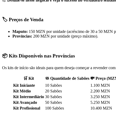
💪
Desafie-se nesse negócio e veja o sucesso no verdadeiro sentido
🏷️ Preços de Venda
Maputo:
150 MZN por unidade (acréscimo de 30 a 50 MZN par
Províncias:
200 MZN por unidade (preço máximo).
📦 Kits Disponíveis nas Províncias
Os kits de início são ideais para quem deseja começar a revender com
🛒 Kit
🧼 Quantidade de Sabões
💸 Preço (MZ
Kit Iniciante
10 Sabões
1.100 MZN
Kit Médio
20 Sabões
2.200 MZN
Kit Intermediário
30 Sabões
3.250 MZN
Kit Avançado
50 Sabões
5.250 MZN
Kit Profissional
100 Sabões
10.400 MZN