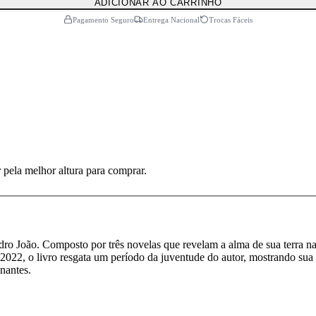
ADICIONAR AO CARRINHO
Pagamento Seguro
Entrega Nacional
Trocas Fáceis
 pela melhor altura para comprar.
João. Composto por três novelas que revelam a alma de sua terra natal,
022, o livro resgata um período da juventude do autor, mostrando sua s
nantes.