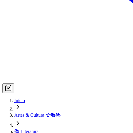
Início
Artes & Cultura 🎨🎭📚
📚 Literatura