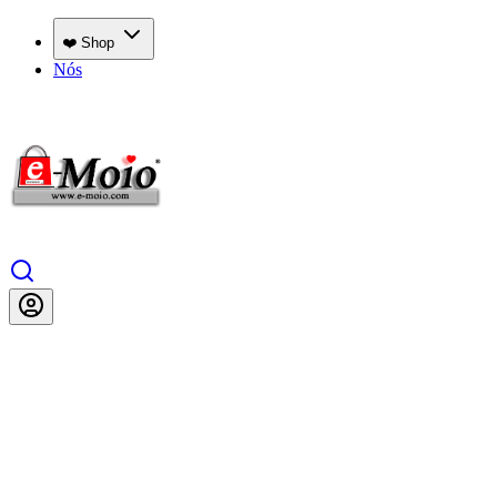
❤️ Shop
Nós