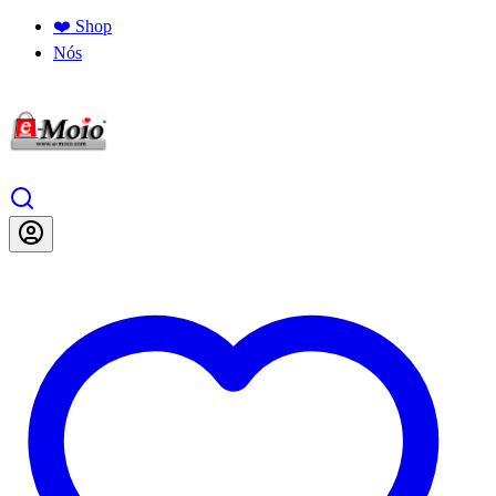
❤️ Shop
Nós