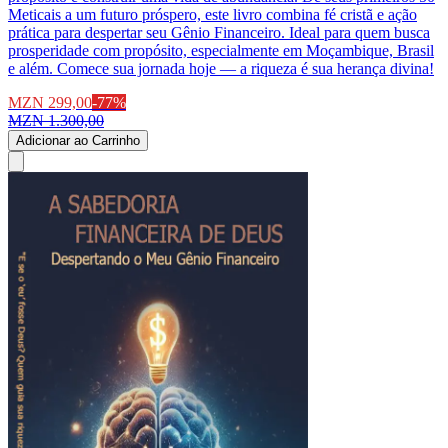
Meticais a um futuro próspero, este livro combina fé cristã e ação
prática para despertar seu Gênio Financeiro. Ideal para quem busca
prosperidade com propósito, especialmente em Moçambique, Brasil
e além. Comece sua jornada hoje — a riqueza é sua herança divina!
MZN 299,00
-
77
%
MZN 1.300,00
Adicionar ao Carrinho