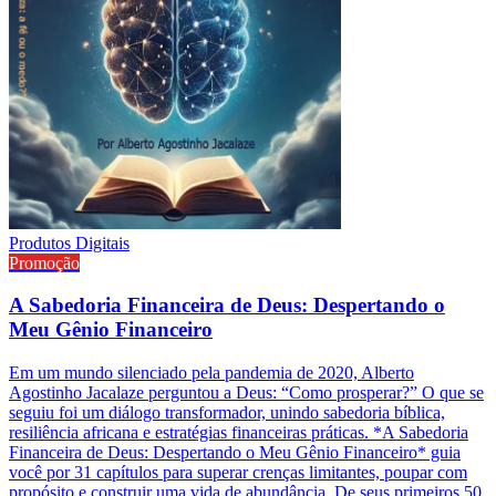
Produtos Digitais
Promoção
A Sabedoria Financeira de Deus: Despertando o
Meu Gênio Financeiro
Em um mundo silenciado pela pandemia de 2020, Alberto
Agostinho Jacalaze perguntou a Deus: “Como prosperar?” O que se
seguiu foi um diálogo transformador, unindo sabedoria bíblica,
resiliência africana e estratégias financeiras práticas. *A Sabedoria
Financeira de Deus: Despertando o Meu Gênio Financeiro* guia
você por 31 capítulos para superar crenças limitantes, poupar com
propósito e construir uma vida de abundância. De seus primeiros 50