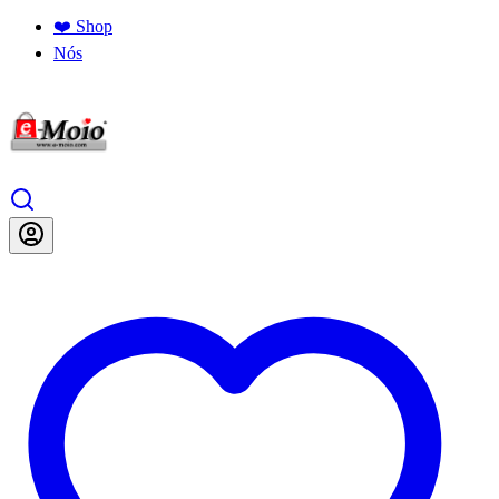
❤️ Shop
Nós