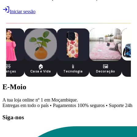
Iniciar sessão
🧸
🏠
📱
🖼️
Crianças
Casa e Vida
Tecnologia
Decoração
Bo
E-Moio
A tua loja online nº 1 em Moçambique.
Entregas em todo o país • Pagamentos 100% seguros • Suporte 24h
Siga-nos