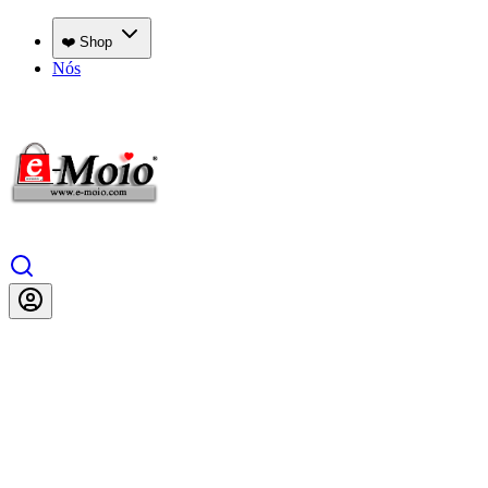
❤️ Shop
Nós