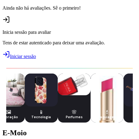
Ainda não há avaliações. Sê o primeiro!
Inicia sessão para avaliar
Tens de estar autenticado para deixar uma avaliação.
Iniciar sessão
🖼️
📱
🌸
💄
Decoração
Tecnologia
Perfumes
Maquiagem
Ho
E-Moio