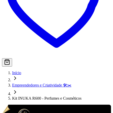
Início
Empreendedores e Criatividade 🛠️✂️
Kit INUKA R600 - Perfumes e Cosméticos