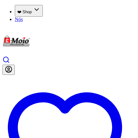
❤️ Shop
Nós