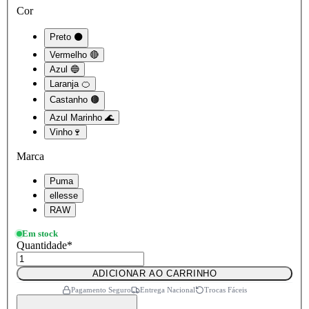
Cor
Preto ⚫
Vermelho 🔴
Azul 🔵
Laranja 🍊
Castanho 🟤
Azul Marinho 🌊
Vinho🍷
Marca
Puma
ellesse
RAW
Em stock
Quantidade
*
ADICIONAR AO CARRINHO
Pagamento Seguro
Entrega Nacional
Trocas Fáceis