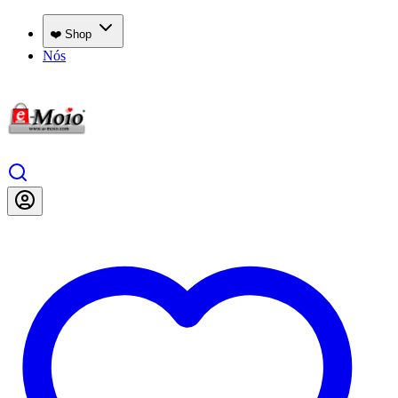
❤️ Shop
Nós