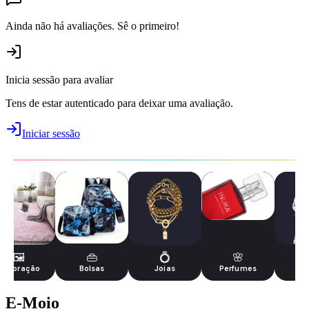
Ainda não há avaliações. Sê o primeiro!
Inicia sessão para avaliar
Tens de estar autenticado para deixar uma avaliação.
Iniciar sessão
🖼️
👜
💍
🌸
Decoração
Bolsas
Joias
Perfumes
Be
E-Moio