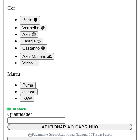
Cor
Preto ⚫
Vermelho 🔴
Azul 🔵
Laranja 🍊
Castanho 🟤
Azul Marinho 🌊
Vinho🍷
Marca
Puma
ellesse
RAW
Em stock
Quantidade
*
ADICIONAR AO CARRINHO
Pagamento Seguro
Entrega Nacional
Trocas Fáceis