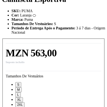
SKU
:
PUMA
Cor
:
Laranja 🍊
Marca
:
Puma
Tamanhos De Vestuários
:
S
Período de Entrega Após o Pagamento
:
3 á 7 dias - Origem
Nacional
MZN 563,00
Imposto incluído
Tamanhos De Vestuários
S
M
L
XL
2XL