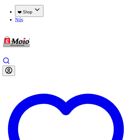
❤️ Shop
Nós