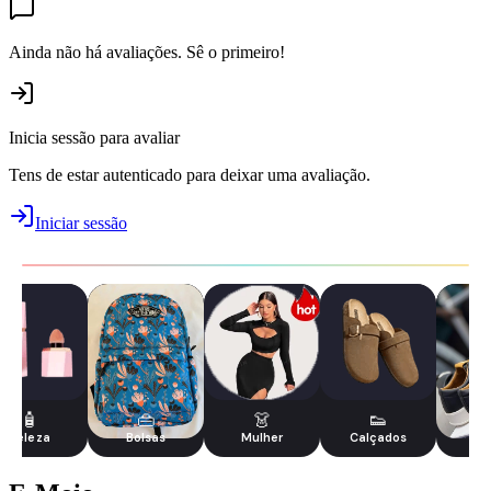
Ainda não há avaliações. Sê o primeiro!
Inicia sessão para avaliar
Tens de estar autenticado para deixar uma avaliação.
Iniciar sessão
🧴
👜
👗
👟
Beleza
Bolsas
Mulher
Calçados
Tê