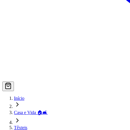
Início
Casa e Vida 🏠🛋️
Têxteis