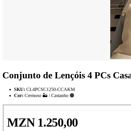
Conjunto de Lençóis 4 PCs Casa
SKU
:
CL4PCSC1250-CCAKM
Cor
:
Cremoso 🏜️ / Castanho 🟤
MZN 1.250,00