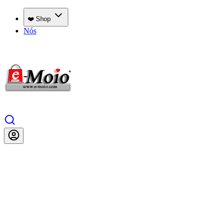
❤️ Shop
Nós