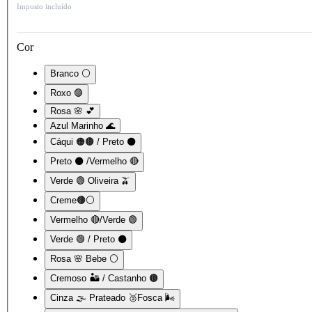
Imposto incluído
Cor
Branco ⚪
Roxo 🟣
Rosa 🌸 💕
Azul Marinho 🌊
Cáqui 🟠🟤 / Preto ⚫
Preto ⚫ /Vermelho 🔴
Verde 🟢 Oliveira 🫒
Creme🟤⚪
Vermelho 🔴/Verde 🟢
Verde 🟢 / Preto ⚫
Rosa 🌸 Bebe ⚪
Cremoso 🏜️ / Castanho 🟤
Cinza 🌫️ Prateado 🥈Fosca 🌬️