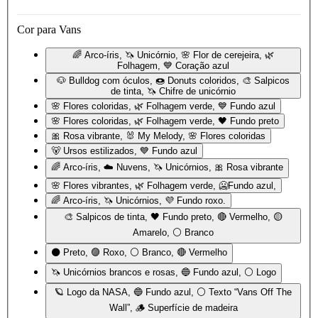
Cor para Vans
🌈 Arco-íris, 🦄 Unicórnio, 🌸 Flor de cerejeira, 🌿
Folhagem, 💙 Coração azul
🐶 Bulldog com óculos, 🍩 Donuts coloridos, 🎨 Salpicos
de tinta, 🦄 Chifre de unicórnio
🌸 Flores coloridas, 🌿 Folhagem verde, 💙 Fundo azul
🌸 Flores coloridas, 🌿 Folhagem verde, 🖤 Fundo preto
🎀 Rosa vibrante, 🐰 My Melody, 🌸 Flores coloridas
🐻 Ursos estilizados, 💙 Fundo azul
🌈 Arco-íris, ☁️ Nuvens, 🦄 Unicórnios, 🎀 Rosa vibrante
🌸 Flores vibrantes, 🌿 Folhagem verde, 🥶Fundo azul,
🌈 Arco-íris, 🦄 Unicórnios, 💜 Fundo roxo.
🎨 Salpicos de tinta, 🖤 Fundo preto, 🔴 Vermelho, 🟡
Amarelo, ⚪ Branco
⚫ Preto, 🟣 Roxo, ⚪ Branco, 🔴 Vermelho
🦄 Unicórnios brancos e rosas, 🔵 Fundo azul, ⚪ Logo
🪐 Logo da NASA, 🔵 Fundo azul, ⚪ Texto “Vans Off The
Wall”, 🪵 Superfície de madeira