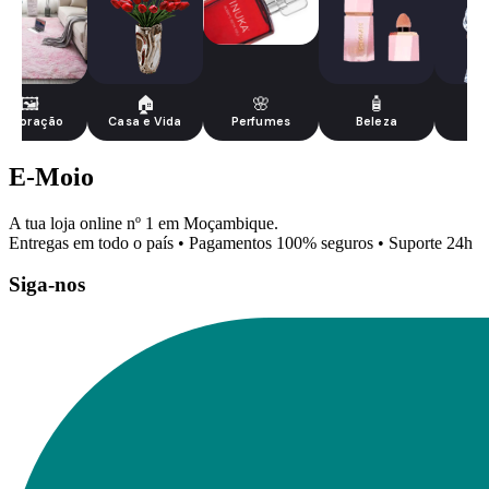
🖼️
🏠
🌸
🧴
Decoração
Casa e Vida
Perfumes
Beleza
Be
E-Moio
A tua loja online nº 1 em Moçambique.
Entregas em todo o país • Pagamentos 100% seguros • Suporte 24h
Siga-nos