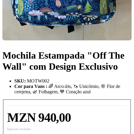
Mochila Estampada "Off The
Wall" com Design Exclusivo
SKU
:
MOTW002
Cor para Vans
:
🌈 Arco-íris, 🦄 Unicórnio, 🌸 Flor de
cerejeira, 🌿 Folhagem, 💙 Coração azul
MZN 940,00
Imposto incluído