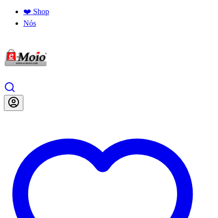
❤️ Shop
Nós