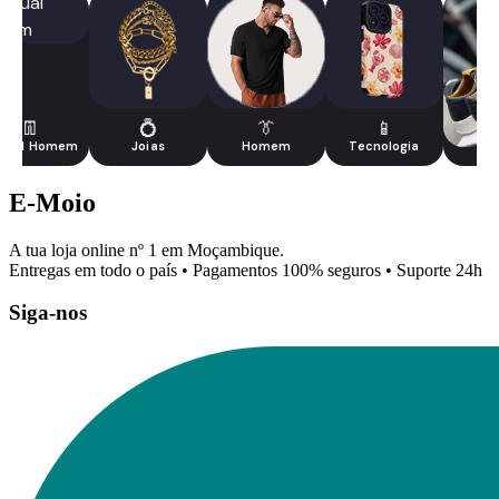
👖
💍
👔
📱
sual Homem
Joias
Homem
Tecnologia
Tê
E-Moio
A tua loja online nº 1 em Moçambique.
Entregas em todo o país • Pagamentos 100% seguros • Suporte 24h
Siga-nos