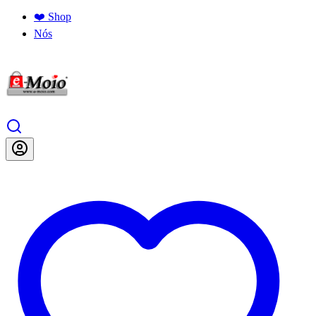
❤️ Shop
Nós