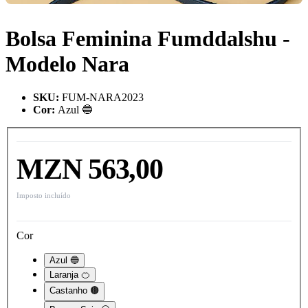
Bolsa Feminina Fumddalshu -
Modelo Nara
SKU
:
FUM-NARA2023
Cor
:
Azul 🔵
MZN 563,00
Imposto incluído
Cor
Azul 🔵
Laranja 🍊
Castanho 🟤