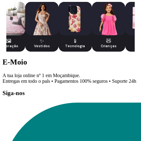
🖼️
✨
📱
🧸
Decoração
Vestidos
Tecnologia
Crianças
Be
E-Moio
A tua loja online nº 1 em Moçambique.
Entregas em todo o país • Pagamentos 100% seguros • Suporte 24h
Siga-nos