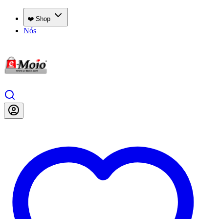
❤️ Shop
Nós