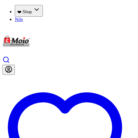
❤️ Shop
Nós