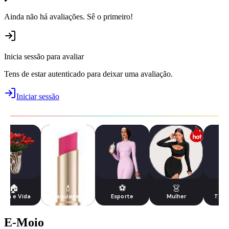
Ainda não há avaliações. Sê o primeiro!
Inicia sessão para avaliar
Tens de estar autenticado para deixar uma avaliação.
Iniciar sessão
🏠
💄
⚽
👗
asa e Vida
Maquiagem
Esporte
Mulher
Tecn
E-Moio