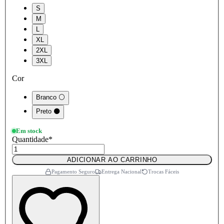
S
M
L
XL
2XL
3XL
Cor
Branco ⚪
Preto ⚫
Em stock
Quantidade
*
ADICIONAR AO CARRINHO
Pagamento Seguro
Entrega Nacional
Trocas Fáceis