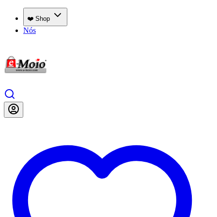
❤️ Shop
Nós