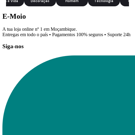
asa e Vida
Decoração
Homem
Tecnologia
Cal
E-Moio
A tua loja online nº 1 em Moçambique.
Entregas em todo o país • Pagamentos 100% seguros • Suporte 24h
Siga-nos