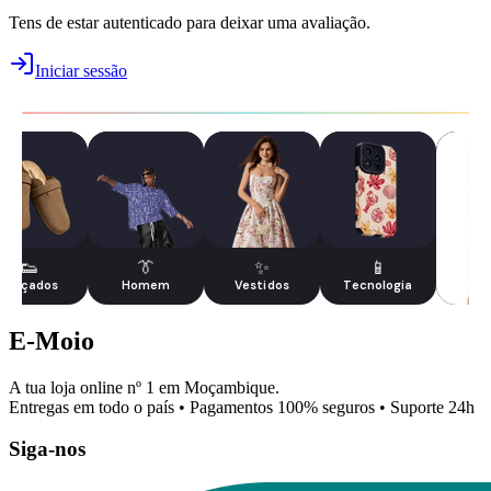
Tens de estar autenticado para deixar uma avaliação.
Iniciar sessão
👟
👔
✨
📱
Calçados
Homem
Vestidos
Tecnologia
Maqu
E-Moio
A tua loja online nº 1 em Moçambique.
Entregas em todo o país • Pagamentos 100% seguros • Suporte 24h
Siga-nos