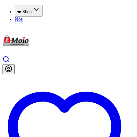
❤️ Shop
Nós