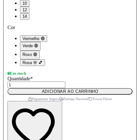
10
12
14
Cor
Vermelho 🔴
Verde 🟢
Roxo 🟣
Rosa 🌸 💕
Em stock
Quantidade
*
ADICIONAR AO CARRINHO
Pagamento Seguro
Entrega Nacional
Trocas Fáceis