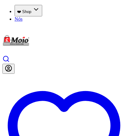
❤️ Shop
Nós