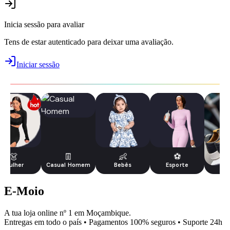
Inicia sessão para avaliar
Tens de estar autenticado para deixar uma avaliação.
Iniciar sessão
👗
👖
👶
⚽
Mulher
Casual Homem
Bebês
Esporte
Tê
E-Moio
A tua loja online nº 1 em Moçambique.
Entregas em todo o país • Pagamentos 100% seguros • Suporte 24h