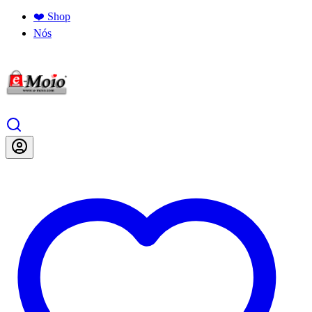
❤️ Shop
Nós