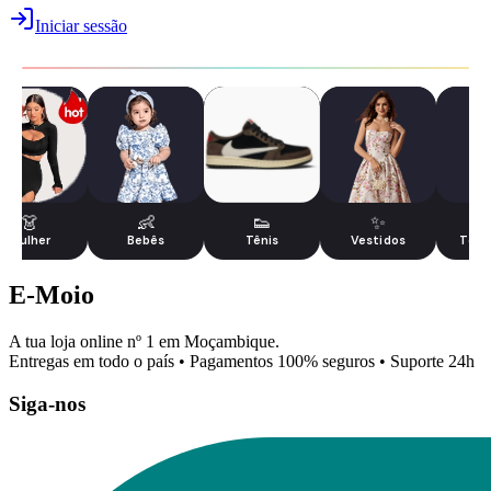
Iniciar sessão
👗
👶
👟
✨
Mulher
Bebês
Tênis
Vestidos
Tecn
E-Moio
A tua loja online nº 1 em Moçambique.
Entregas em todo o país • Pagamentos 100% seguros • Suporte 24h
Siga-nos