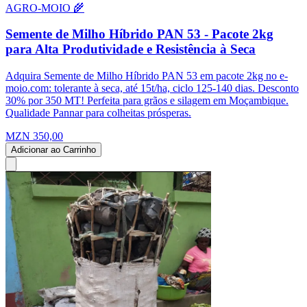
AGRO-MOIO 🌾
Semente de Milho Híbrido PAN 53 - Pacote 2kg
para Alta Produtividade e Resistência à Seca
Adquira Semente de Milho Híbrido PAN 53 em pacote 2kg no e-
moio.com: tolerante à seca, até 15t/ha, ciclo 125-140 dias. Desconto
30% por 350 MT! Perfeita para grãos e silagem em Moçambique.
Qualidade Pannar para colheitas prósperas.
MZN 350,00
Adicionar ao Carrinho