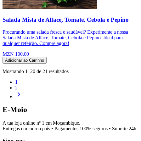
Salada Mista de Alface, Tomate, Cebola e Pepino
Procurando uma salada fresca e saudável? Experimente a nossa
Salada Mista de Alface, Tomate, Cebola e Pepino. Ideal para
qualquer refeição. Compre agora!
MZN 100,00
Adicionar ao Carrinho
Mostrando
1
–
20
de
21
resultados
1
2
E-Moio
A tua loja online nº 1 em Moçambique.
Entregas em todo o país • Pagamentos 100% seguros • Suporte 24h
Siga-nos