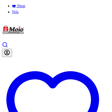
❤️ Shop
Nós