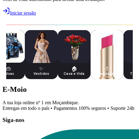
Iniciar sessão
👜
✨
🏠
💄
Bolsas
Vestidos
Casa e Vida
Maquiagem
Tecn
E-Moio
A tua loja online nº 1 em Moçambique.
Entregas em todo o país • Pagamentos 100% seguros • Suporte 24h
Siga-nos