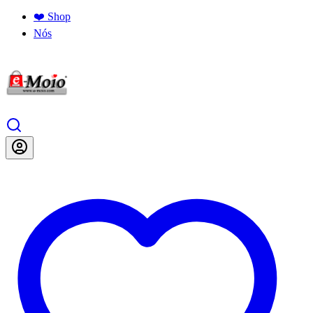
❤️ Shop
Nós