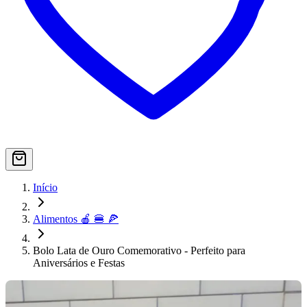
Início
Alimentos 🍎 🍔 🍕
Bolo Lata de Ouro Comemorativo - Perfeito para
Aniversários e Festas