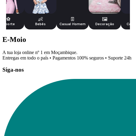
⚽
👶
👖
🖼️
Esporte
Bebês
Casual Homem
Decoração
Casa 
E-Moio
A tua loja online nº 1 em Moçambique.
Entregas em todo o país • Pagamentos 100% seguros • Suporte 24h
Siga-nos