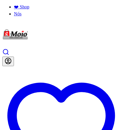
❤️ Shop
Nós