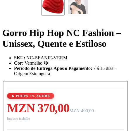
Gorro Hip Hop NC Fashion –
Unissex, Quente e Estiloso
SKU
:
NC-BEANIE-VERM
Cor
:
Vermelho 🔴
Período de Entrega Após o Pagamento
:
7 á 15 dias -
Origem Estrangeira
🔥 POUPA 7% AGORA
MZN 370,00
MZN 400,00
Imposto incluído