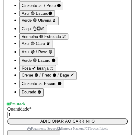
Cinzento 🌫️ / Preto ⚫
Azul 🔵 Escuro🌑
Verde 🟢 Oliveira 🫒
Caqui 👌🛞🏉
Vermelho 🔴 Estrelado 🌌
Azul 🔵 Claro 🪣
Azul 🔵 / Roxo 🟣
Verde 🟢 Escuro 🌑
Rosa 💕 laranja 🍊
Creme 🟤 / Preto ⚫ / Bage 🪶
Cinzento 🌫️ Escuro 🌑
Dourado 🟠
Em stock
Quantidade
*
ADICIONAR AO CARRINHO
Pagamento Seguro
Entrega Nacional
Trocas Fáceis