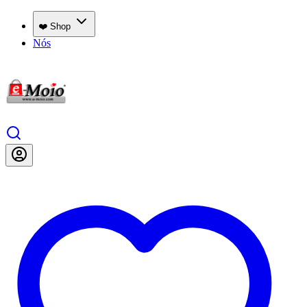
❤️ Shop
Nós