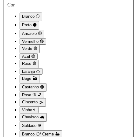
Cor
Branco ⚪
Preto ⚫
Amarelo 🟡
Vermelho 🔴
Verde 🟢
Azul 🔵
Roxo 🟣
Laranja 🍊
Bege 🏜️
Castanho 🟤
Rosa 🌸 💕
Cinzento 🌫️
Vinho🍷
Chuvisco 🌧️
Soldado 🪖
Branco ⚪/ Creme 🏜️