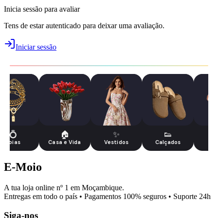
Inicia sessão para avaliar
Tens de estar autenticado para deixar uma avaliação.
Iniciar sessão
💍
🏠
✨
👟
Joias
Casa e Vida
Vestidos
Calçados
Esp
E-Moio
A tua loja online nº 1 em Moçambique.
Entregas em todo o país • Pagamentos 100% seguros • Suporte 24h
Siga-nos