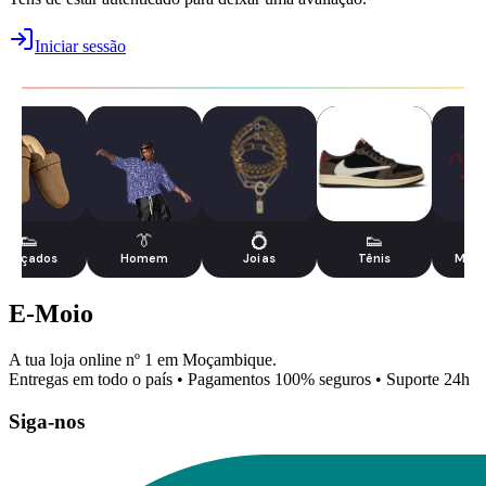
Iniciar sessão
👟
👔
💍
👟

Calçados
Homem
Joias
Tênis
Moda
E-Moio
A tua loja online nº 1 em Moçambique.
Entregas em todo o país • Pagamentos 100% seguros • Suporte 24h
Siga-nos