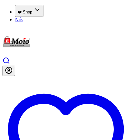
❤️ Shop
Nós