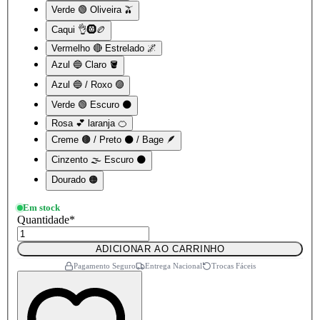
Verde 🟢 Oliveira 🫒
Caqui 👌🛞🏉
Vermelho 🔴 Estrelado 🌌
Azul 🔵 Claro 🪣
Azul 🔵 / Roxo 🟣
Verde 🟢 Escuro 🌑
Rosa 💕 laranja 🍊
Creme 🟤 / Preto ⚫ / Bage 🪶
Cinzento 🌫️ Escuro 🌑
Dourado 🟠
Em stock
Quantidade
*
ADICIONAR AO CARRINHO
Pagamento Seguro
Entrega Nacional
Trocas Fáceis