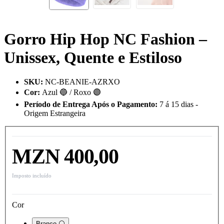
Gorro Hip Hop NC Fashion –
Unissex, Quente e Estiloso
SKU
:
NC-BEANIE-AZRXO
Cor
:
Azul 🔵 / Roxo 🟣
Período de Entrega Após o Pagamento
:
7 á 15 dias -
Origem Estrangeira
MZN 400,00
Imposto incluído
Cor
Branco ⚪