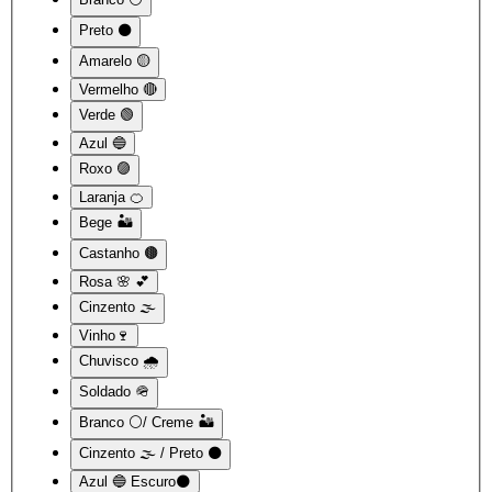
Preto ⚫
Amarelo 🟡
Vermelho 🔴
Verde 🟢
Azul 🔵
Roxo 🟣
Laranja 🍊
Bege 🏜️
Castanho 🟤
Rosa 🌸 💕
Cinzento 🌫️
Vinho🍷
Chuvisco 🌧️
Soldado 🪖
Branco ⚪/ Creme 🏜️
Cinzento 🌫️ / Preto ⚫
Azul 🔵 Escuro🌑