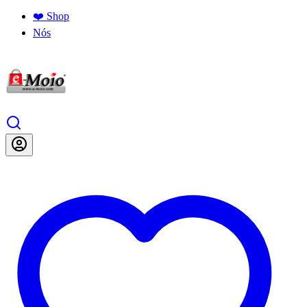
❤️ Shop
Nós