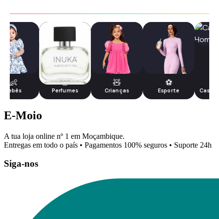
👶
🌸
🧸
⚽
Bebês
Perfumes
Crianças
Esporte
Casua
E-Moio
A tua loja online nº 1 em Moçambique.
Entregas em todo o país • Pagamentos 100% seguros • Suporte 24h
Siga-nos