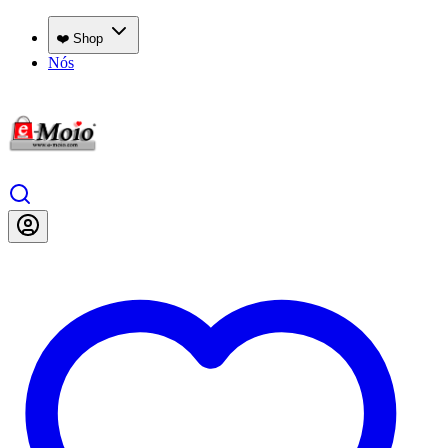
❤️ Shop
Nós