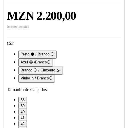
MZN 2.200,00
Imposto incluído
Cor
Preto ⚫ / Branco ⚪
Azul 🔵 /Branco⚪
Branco ⚪ / Cinzento 🌫️
Vinho 🍷/ Branco⚪
Tamanho de Calçados
38
39
40
41
42