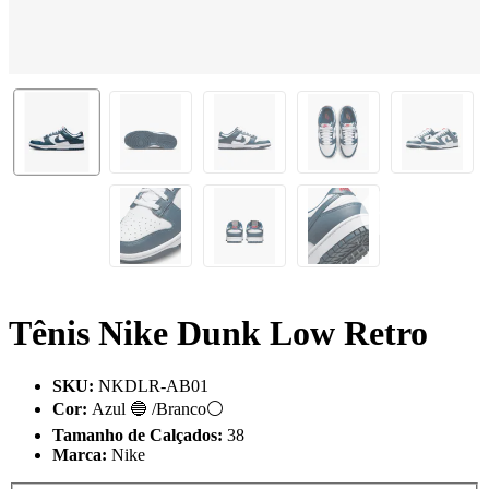
Tênis Nike Dunk Low Retro
SKU
:
NKDLR-AB01
Cor
:
Azul 🔵 /Branco⚪
Tamanho de Calçados
:
38
Marca
:
Nike