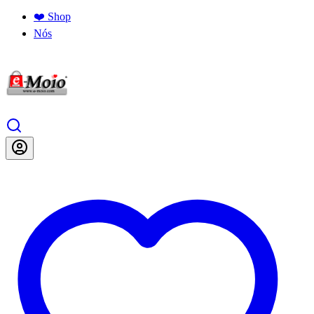
❤️ Shop
Nós