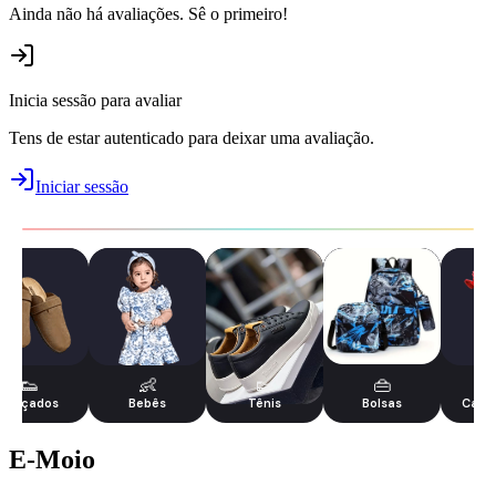
Ainda não há avaliações. Sê o primeiro!
Inicia sessão para avaliar
Tens de estar autenticado para deixar uma avaliação.
Iniciar sessão
👟
👶
👟
👜
Calçados
Bebês
Tênis
Bolsas
Casa 
E-Moio