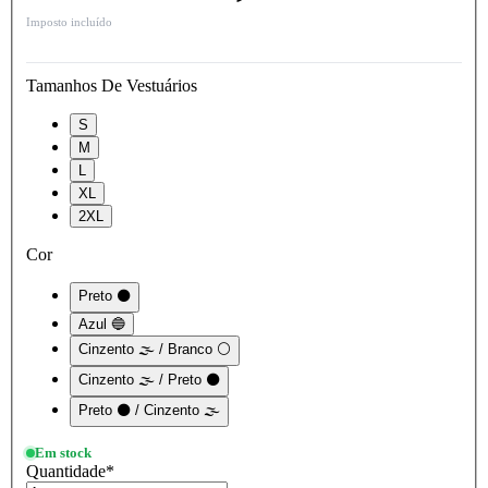
Imposto incluído
Tamanhos De Vestuários
S
M
L
XL
2XL
Cor
Preto ⚫
Azul 🔵
Cinzento 🌫️ / Branco ⚪
Cinzento 🌫️ / Preto ⚫
Preto ⚫ / Cinzento 🌫️
Em stock
Quantidade
*