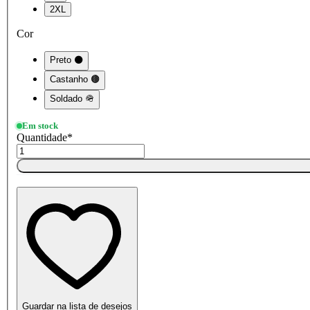
2XL
Cor
Preto ⚫
Castanho 🟤
Soldado 🪖
Em stock
Quantidade
*
Guardar na lista de desejos