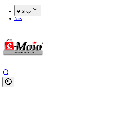
❤️ Shop
Nós