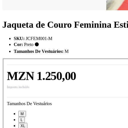
Jaqueta de Couro Feminina Estil
SKU
:
JCFEM001-M
Cor
:
Preto ⚫
Tamanhos De Vestuários
:
M
MZN 1.250,00
Imposto incluído
Tamanhos De Vestuários
M
L
XL