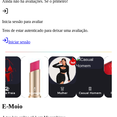
Ainda não há avaliações. Sê o primeiro!
Inicia sessão para avaliar
Tens de estar autenticado para deixar uma avaliação.
Iniciar sessão
🏖️
💄
👗
👖
Moda Praia
Maquiagem
Mulher
Casual Homem
Per
E-Moio