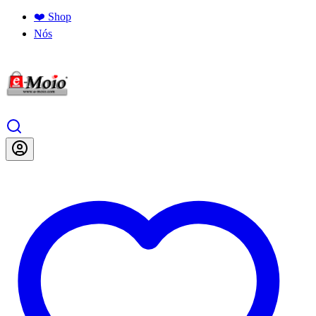
❤️ Shop
Nós