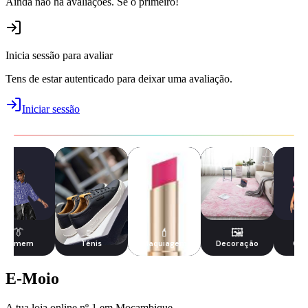
Ainda não há avaliações. Sê o primeiro!
Inicia sessão para avaliar
Tens de estar autenticado para deixar uma avaliação.
Iniciar sessão
👔
👟
💄
🖼️
Homem
Tênis
Maquiagem
Decoração
Cri
E-Moio
A tua loja online nº 1 em Moçambique.