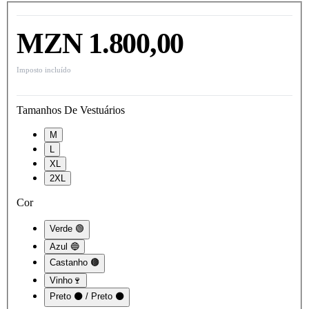
MZN 1.800,00
Imposto incluído
Tamanhos De Vestuários
M
L
XL
2XL
Cor
Verde 🟢
Azul 🔵
Castanho 🟤
Vinho🍷
Preto ⚫ / Preto ⚫