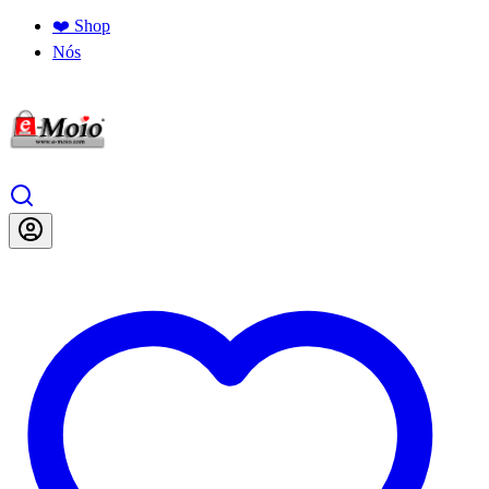
❤️ Shop
Nós