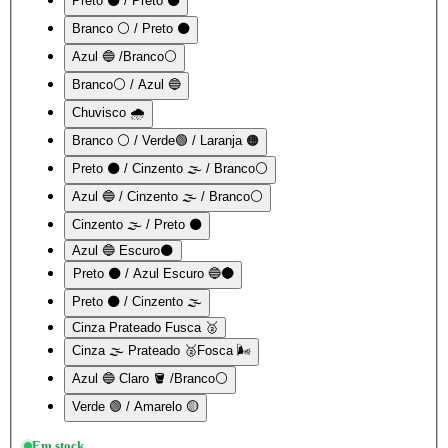
Preto ⚫ / Preto ⚫
Branco ⚪ / Preto ⚫
Azul 🔵 /Branco⚪
Branco⚪ / Azul 🔵
Chuvisco 🌧️
Branco ⚪ / Verde🟢 / Laranja 🟠
Preto ⚫ / Cinzento 🌫️ / Branco⚪
Azul 🔵 / Cinzento 🌫️ / Branco⚪
Cinzento 🌫️ / Preto ⚫
Azul 🔵 Escuro🌑
Preto ⚫ / Azul Escuro 🔵🌑
Preto ⚫ / Cinzento 🌫️
Cinza Prateado Fusca 🥈
Cinza 🌫️ Prateado 🥈Fosca 🌬️
Azul 🔵 Claro 🪣 /Branco⚪
Verde 🟢 / Amarelo 🟡
Em stock