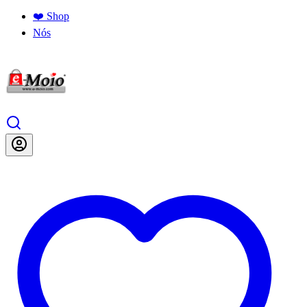
❤️ Shop
Nós