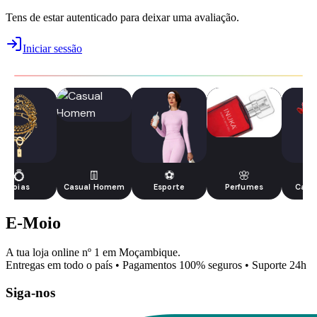
Tens de estar autenticado para deixar uma avaliação.
Iniciar sessão
💍
👖
⚽
🌸
Joias
Casual Homem
Esporte
Perfumes
Casa 
E-Moio
A tua loja online nº 1 em Moçambique.
Entregas em todo o país • Pagamentos 100% seguros • Suporte 24h
Siga-nos