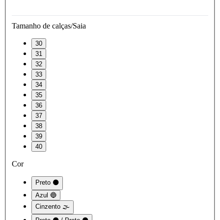
Tamanho de calças/Saia
30
31
32
33
34
35
36
37
38
39
40
Cor
Preto ⚫
Azul 🔵
Cinzento 🌫️