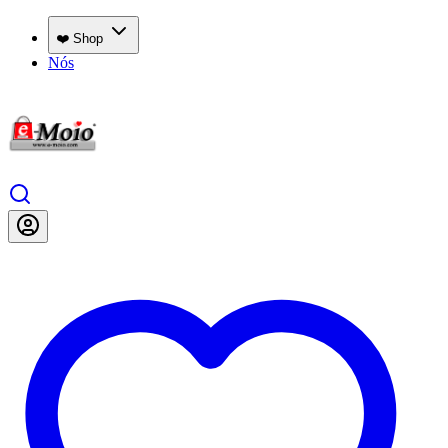
❤️ Shop
Nós