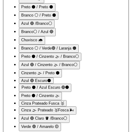
Preto ⚫ / Preto ⚫
Branco ⚪ / Preto ⚫
Azul 🔵 /Branco⚪
Branco⚪ / Azul 🔵
Chuvisco 🌧️
Branco ⚪ / Verde🟢 / Laranja 🟠
Preto ⚫ / Cinzento 🌫️ / Branco⚪
Azul 🔵 / Cinzento 🌫️ / Branco⚪
Cinzento 🌫️ / Preto ⚫
Azul 🔵 Escuro🌑
Preto ⚫ / Azul Escuro 🔵🌑
Preto ⚫ / Cinzento 🌫️
Cinza Prateado Fusca 🥈
Cinza 🌫️ Prateado 🥈Fosca 🌬️
Azul 🔵 Claro 🪣 /Branco⚪
Verde 🟢 / Amarelo 🟡