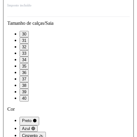
Imposto incluído
Tamanho de calças/Saia
30
31
32
33
34
35
36
37
38
39
40
Cor
Preto ⚫
Azul 🔵
Cinzento 🌫️