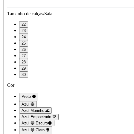
Tamanho de calças/Saia
22
23
24
25
26
27
28
29
30
Cor
Preto ⚫
Azul 🔵
Azul Marinho 🌊
Azul Empoeirado 💙
Azul 🔵 Escuro🌑
Azul 🔵 Claro 🪣