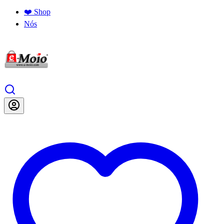
❤️ Shop
Nós