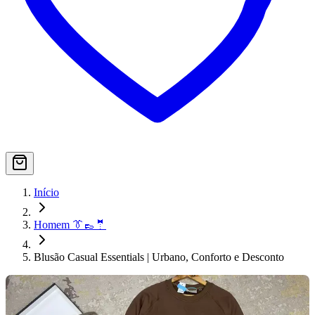
Início
Homem 👔👞🤵
Blusão Casual Essentials | Urbano, Conforto e Desconto