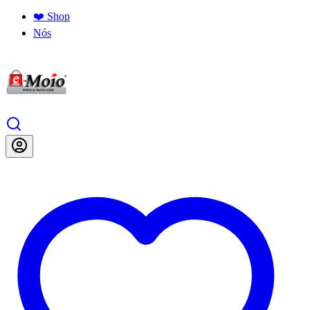
❤️ Shop
Nós