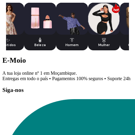
✨
🧴
👔
👗
Vestidos
Beleza
Homem
Mulher
Cal
E-Moio
A tua loja online nº 1 em Moçambique.
Entregas em todo o país • Pagamentos 100% seguros • Suporte 24h
Siga-nos